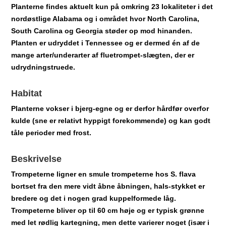
Planterne findes aktuelt kun på omkring 23 lokaliteter i det
nordøstlige Alabama og i området hvor North Carolina,
South Carolina og Georgia støder op mod hinanden.
Planten er udryddet i Tennessee og er dermed én af de
mange arter/underarter af fluetrompet-slægten, der er
udrydningstruede.
Habitat
Planterne vokser i bjerg-egne og er derfor hårdfør overfor
kulde (sne er relativt hyppigt forekommende) og kan godt
tåle
perioder med frost.
Beskrivelse
Trompeterne ligner en smule trompeterne hos S. flava
bortset fra den mere vidt åbne åbningen, hals-stykket er
bredere og det i nogen grad kuppelformede låg.
Trompeterne bliver op til 60 cm høje og er typisk grønne
med let rødlig kartegning, men dette varierer noget (især i