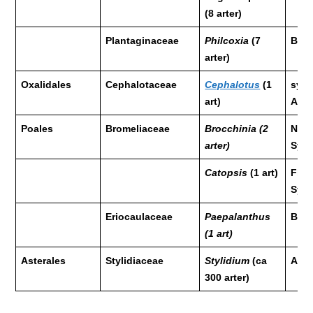
(8 arter)
Plantaginaceae
Philcoxia
(7
Bras
arter)
Oxalidales
Cephalotaceae
Cephalotus
(1
sydv
art)
Aust
Poales
Bromeliaceae
Brocchinia (2
Nord
arter)
Syd
Catopsis
(1 art)
Flor
Syd
Eriocaulaceae
Paepalanthus
Bras
(1 art)
Asterales
Stylidiaceae
Stylidium
(ca
Aust
300 arter)