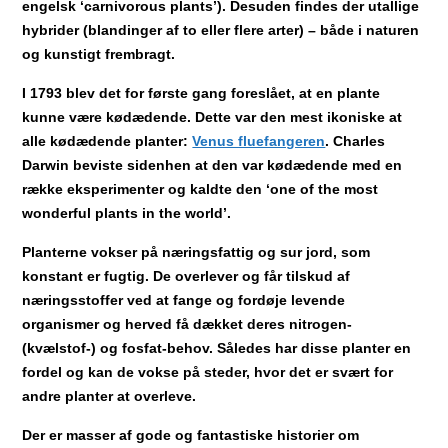
engelsk ‘carnivorous plants’). Desuden findes der utallige
hybrider (blandinger af to eller flere arter) – både i naturen
og kunstigt frembragt.
I 1793 blev det for første gang foreslået, at en plante
kunne være kødædende. Dette var den mest ikoniske at
alle kødædende planter:
Venus fluefangeren
. Charles
Darwin beviste sidenhen at den var kødædende med en
række eksperimenter og kaldte den ‘one of the most
wonderful plants in the world’.
Planterne vokser på næringsfattig og sur jord, som
konstant er fugtig. De overlever og får tilskud af
næringsstoffer ved at fange og fordøje levende
organismer og herved få dækket deres nitrogen-
(kvælstof-) og fosfat-behov. Således har disse planter en
fordel og kan de vokse på steder, hvor det er svært for
andre planter at overleve.
Der er masser af gode og fantastiske historier om