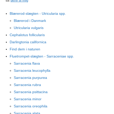
så
skriv til mig
Blærerod-slægten - Utricularia spp.
Blærerod i Danmark
Utricularia vulgaris
Cephalotus follicularis
Darlingtonia californica
Find dem i naturen
Fluetrompet-slægten - Sarraceniae spp.
Sarracenia flava
Sarracenia leucophylla
Sarracenia purpurea
Sarracenia rubra
Sarracenia psittacina
Sarracenia minor
Sarracenia oreophila
Sarracenia alata