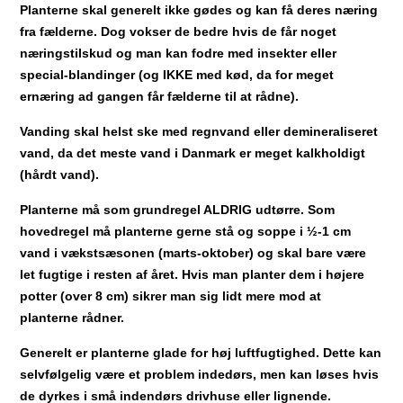
Planterne skal generelt ikke gødes og kan få deres næring
fra fælderne. Dog vokser de bedre hvis de får noget
næringstilskud og man kan fodre med insekter eller
special-blandinger (og IKKE med kød, da for meget
ernæring ad gangen får fælderne til at rådne).
Vanding skal helst ske med regnvand eller demineraliseret
vand, da det meste vand i Danmark er meget kalkholdigt
(hårdt vand).
Planterne må som grundregel ALDRIG udtørre. Som
hovedregel må planterne gerne stå og soppe i ½-1 cm
vand i vækstsæsonen (marts-oktober) og skal bare være
let fugtige i resten af året. Hvis man planter dem i højere
potter (over 8 cm) sikrer man sig lidt mere mod at
planterne rådner.
Generelt er planterne glade for høj luftfugtighed. Dette kan
selvfølgelig være et problem indedørs, men kan løses hvis
de dyrkes i små indendørs drivhuse eller lignende.