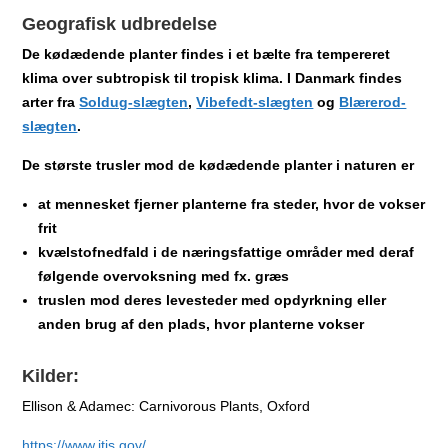
Geografisk udbredelse
De kødædende planter findes i et bælte fra tempereret
klima over subtropisk til tropisk klima. I Danmark findes
arter fra
Soldug-slægten
,
Vibefedt-slægten
og
Blærerod-
slægten
.
De største trusler mod de kødædende planter i naturen er
at mennesket fjerner planterne fra steder, hvor de vokser
frit
kvælstofnedfald i de næringsfattige områder med deraf
følgende overvoksning med fx. græs
truslen mod deres levesteder med opdyrkning eller
anden brug af den plads, hvor planterne vokser
Kilder
:
Ellison & Adamec: Carnivorous Plants, Oxford
https://www.itis.gov/