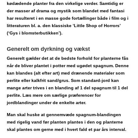
kødædende planter fra den virkelige verder. Samtidig er
der masser af drama og mystik som blandet med fantasi
har resulteret i en masse gode fortællinger både i film og i
litteraturen bl. a. den klassiske ‘Little Shop of Horrors’
(‘Gys i blomsterbutikken’).
Generelt om dyrkning og vækst
Generelt gælder det at de bedste forhold for planterne fås
når de bliver plantet i potter med ugødet spagnum. Denne
kan blandes (alt efter art) med drænende materialer som
perlite eller kalkfrit sand/grus. Som standard-jord kan
mange arter trives i en blanding af 1 del spagnum til 1 del
perlite. Læs mere om særlige præferencer for
jordblandinger under de enkelte arter.
Man skal huske at gennemvæde spagnum-blandingen
med rigelig vand før planten plantes i den og planterne
skal plantes om gerne med i hvert fald et par års interval.