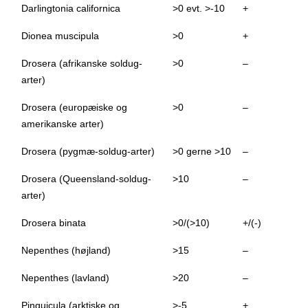
Darlingtonia californica
>0 evt. >-10
+
Dionea muscipula
>0
+
Drosera (afrikanske soldug-
>0
–
arter)
Drosera (europæiske og
>0
–
amerikanske arter)
Drosera (pygmæ-soldug-arter)
>0 gerne >10
–
Drosera (Queensland-soldug-
>10
–
arter)
Drosera binata
>0/(>10)
+/(-)
Nepenthes (højland)
>15
–
Nepenthes (lavland)
>20
–
Pinguicula (arktiske og
>-5
+