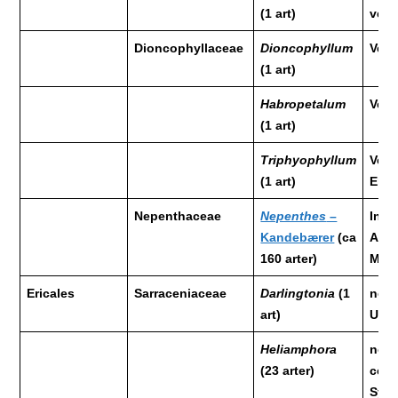
(1 art)
vest
Dioncophyllaceae
Dioncophyllum
Vest
(1 art)
Habropetalum
Vest
(1 art)
Triphyophyllum
Vest
(1 art)
Elfe
Nepenthaceae
Nepenthes
–
Indo
Kandebærer
(ca
Aust
160 arter)
Mad
Ericales
Sarraceniaceae
Darlingtonia
(1
nord
art)
USA
Heliamphora
nord
(23 arter)
cent
Syd