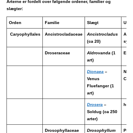
Arterne er fordelt over følgende ordener, familier og
slægter:
Orden
Familie
Slægt
Udbr
Caryophyllales
Ancistrocladaceae
Ancistrocladus
Afri
(ca 20)
sydø
Droseraceae
Aldrovanda
(1
Euro
art)
Dionaea
–
Nort
Venus
Caro
Fluefanger (1
art)
Drosera
–
hele
Soldug (ca 250
arter)
Drosophyllaceae
Drosophyllum
Port