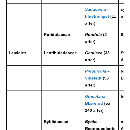
Sarracenia
–
sydø
Fluetrompet
(11
østl
arter)
Roridulaceae
Roridula
(2
Syda
arter)
Lamiales
Lentibulariaceae
Genlisea
(33
Syda
arter)
Afri
Pinguicula
–
Nord
Vibefedt
(96
Euro
arter)
Utricularia
–
hele
Blærerod
(ca
240 arter)
Byblidaceae
Byblis
–
nord
Regnbueplante
Aust