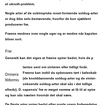
et ukrudt-problem.
Nogle arter af de subtropiske roset-formende soldug-arter
er dog ikke selv-bestøvende, hvorfor de kun sjældent
producerer frø.
Frøene modnes over nogle uger og er modne når kapslen
bliver sort.
Frø:
Generelt kan det siges at frøene spirer bedst, hvis de p
lantes sent om vinteren eller tidligt forår.
Frøene kan indtil da opbevares tørt i køleskab
Drosera
(de knolddannende soldug-arter og de vinter-
filiformis
voksende soldug-arter skal sås i det tidlige
efterår). D. capensis’ frø er meget nemme at få til at spire
og kan sås næsten hvornår det skal være.
De fleste arter spirer bedst efter nogle ugers forberedelse,