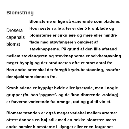
Blomstring
Blomsterne er lige så varierende som bladene.
Hos næsten alle arter er der 5 kronblade og
Drosera
blomsterne er cirkulære og mere eller mindre
capensis
flade med støvfangeren omgivet af
blomst
støvknapperne. På grund af den lille afstand
mellem støvfangeren og støvknapperne er selvbestøvning
meget hyppig og der produceres ofte et stort antal frø.
Hos andre arter skal der foregå kryds-bestøvning, hvorfor
der sjældnere dannes frø.
Kronbladene er hyppigt hvide eller lyserøde, men i nogle
grupper (fx. hos ‘pygmæ’- og de ‘knoldbærende’-soldug)
er farverne varierende fra orange, rød og gul til violet.
Blomsterstanden er også meget variabel mellem arterne:
oftest dannes en høj stilk med en række blomster, mens
andre samler blomsterne i klynger eller er en forgrenet