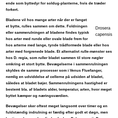
ende som byttedyr for soldug-planterne, hvis de træder
forkert.
Bladene vil hos mange arter når der er fanget
et bytte, rulles sammen om dette. Foldningen
Drosera
eller sammerulningen af bladene findes typisk
capensis
hos arter med runde eller ovale blade frem for
hos arterne med lange, tynde trådformede blade eller hos
arter med forgrenede blade. Et alternativt rulle-mønster ses
hos D. regia, som ruller bladet sammen til store nøgler
omkring et stort bytte. Bevægelserne i sammenrulningen
skyldes de samme processer som i Venus Fluefanger,
nemlig en udviddelse af cellerne på udsiden af bladet,
således at bladet bøjer. Sammenrulningens hastighed er
bestemt bla. af bladets alder, temperatur, arten, hvor meget
byttet kæmper og næringsværdien.
Bevægelser sker oftest meget langsomt over timer og en
fuldstændig indrulning er færdig efter godt et døgn, men