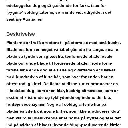
ødelæggelse dog også gældende for f.eks. især for
‘pygmæ’-soldug-arterne, som er delvist udryddet i det
vestlige Australien.
Beskrivelse
Planterne er fra få cm store til på størrelse med små buske.
Bladenes form er meget variabel gående fra lange, smalle
blade så tynde som græsstrå, tenformede blade, ovale
blade og runde blade til forgrenede blade. Trods form-
forskellene er de dog alle flade og overfladen er dækket
med hundredvis af kirtelhår, som hver for enden har en
oftest rødlig kirtel. De fleste af disse kirtler producerer en
lille dråbe dug, som er en klar, klæbrig slimmasse, som er
ekstremt klistrende og tykflydende og indeholder bla.
fordøjelsesenzymer. Nogle af soldug-arterne har på
bladenes yderkant nogle kirtler, som ikke producerer ‘dug’,
men vis rolle udelukkende er at holde på byttet og føre det
ind på midten af bladet, hvor de ‘dug’-producerende kirtler