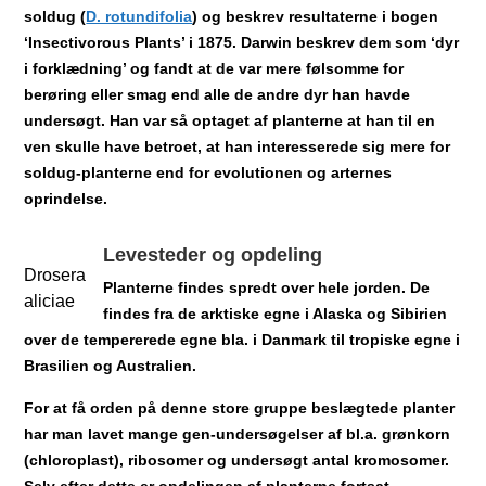
soldug (
D. rotundifolia
) og beskrev resultaterne i bogen
‘Insectivorous Plants’ i 1875. Darwin beskrev dem som ‘dyr
i forklædning’ og fandt at de var mere følsomme for
berøring eller smag end alle de andre dyr han havde
undersøgt. Han var så optaget af planterne at han til en
ven skulle have betroet, at han interesserede sig mere for
soldug-planterne end for evolutionen og arternes
oprindelse.
Levesteder og opdeling
Drosera
Planterne findes spredt over hele jorden. De
aliciae
findes fra de arktiske egne i Alaska og Sibirien
over de tempererede egne bla. i Danmark til tropiske egne i
Brasilien og Australien.
For at få orden på denne store gruppe beslægtede planter
har man lavet mange gen-undersøgelser af bl.a. grønkorn
(chloroplast), ribosomer og undersøgt antal kromosomer.