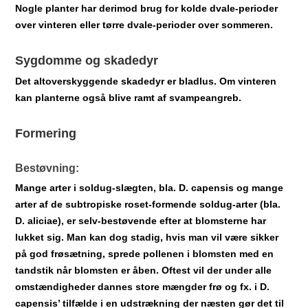
Nogle planter har derimod brug for kolde dvale-perioder
over vinteren eller tørre dvale-perioder over sommeren.
Sygdomme og skadedyr
Det altoverskyggende skadedyr er bladlus. Om vinteren
kan planterne også blive ramt af svampeangreb.
Formering
Bestøvning:
Mange arter i soldug-slægten, bla. D. capensis og mange
arter af de subtropiske roset-formende soldug-arter (bla.
D. aliciae), er selv-bestøvende efter at blomsterne har
lukket sig. Man kan dog stadig, hvis man vil være sikker
på god frøsætning, sprede pollenen i blomsten med en
tandstik når blomsten er åben. Oftest vil der under alle
omstændigheder dannes store mængder frø og fx. i D.
capensis’ tilfælde i en udstrækning der næsten gør det til