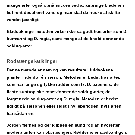
mange arter også opnå succes ved at anbringe bladene i
lidt rent destilleret vand og man skal da huske at skifte
vandet jævnligt.
Bladstiklinge-metoden virker ikke så godt hos arter som D.
burmanni og D. regia, samt mange af de knold-dannende
soldug-arter.
Rodstængel-stiklinger
Denne metode er nem og kan resultere i fuldvoksne
planter indenfor én sæson. Metoden er bedst hos arter,
som har lange og tykke rødder som fx. D. capensis, de
fleste subtropiske roset-formende soldug-arter, de
forgrenede soldug-arter og D. regia. Metoden er bedst
tidligt på sæsonen eller sidst i hvileperioden, hvis arten
har sådan en.
Jorden fjernes og der klippes en sund rod af, hvorefter
moderplanten kan plantes igen. Rødderne er sædvanligvis