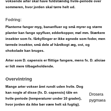
voksende arter skal have fuldstændig hvile-periode over
sommeren, hvor jorden skal tørre helt ud.
Fodring:
Planterne fanger myg, bananfluer og små myrer og større
planter kan fange spyfluer, edderkopper, møl mm. Stærkere
insekter som fx. fårkyllinger er ikke egnede som foder, men
tørrede insekter, små dele af hårdkogt æg, ost, og
chokolade kan bruges.
Arter som D. capensis er flittige fangere, mens fx. D. aliciae
er lidt mere tilbageholdende.
Overvintring
Mange arter vokser året rundt uden hvile. Dog
kan nogle af disse (fx. D. capensis) tåle en
Drosera
hvile-periode (temperaturer under 10 grader),
pygmaea
hvor jorden da ikke bør være helt så fugtig).