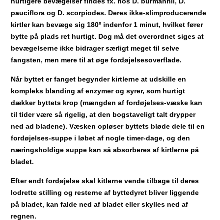
hurtigere bevægelser findes fx. hos D. burmannii, D.
pauciflora og D. scorpiodes. Deres ikke-slimproducerende
kirtler kan bevæge sig 180º indenfor 1 minut, hvilket fører
bytte på plads ret hurtigt. Dog må det overordnet siges at
bevægelserne ikke bidrager særligt meget til selve
fangsten, men mere til at øge fordøjelsesoverflade.
Når byttet er fanget begynder kirtlerne at udskille en
kompleks blanding af enzymer og syrer, som hurtigt
dækker byttets krop (mængden af fordøjelses-væske kan
til tider være så rigelig, at den bogstaveligt talt drypper
ned ad bladene). Væsken opløser byttets bløde dele til en
fordøjelses-suppe i løbet af nogle timer-dage, og den
næringsholdige suppe kan så absorberes af kirtlerne på
bladet.
Efter endt fordøjelse skal kitlerne vende tilbage til deres
lodrette stilling og resterne af byttedyret bliver liggende
på bladet, kan falde ned af bladet eller skylles ned af
regnen.