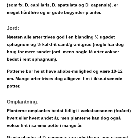
(som fx. D. capillaris, D. spatulata og D. capensis), er
meget hårdføre og er gode begynder-planter.
Jord:
Næsten alle arter trives god i en blanding ½ ugødet
sphagnum og ½ kalkfrit sand/granitgrus (nogle har dog
brug for mere sandet jord, mens nogle få arter vokser
bedst i rent sphagnum).
Potterne bør helst have afløbs-mulighed og være 10-12
cm. Mange arter trives dog alligevel fint i ikke-drænede
potter.
Omplantning:
Planterne omplantes bedst tidligt i vækstsæsonen (foråret)
hvert eller hvert andet år, men planterne kan dog også
vokse fint i samme potte i mange år.
Gamle planter af D. capensis kan udvikle en lang stængel