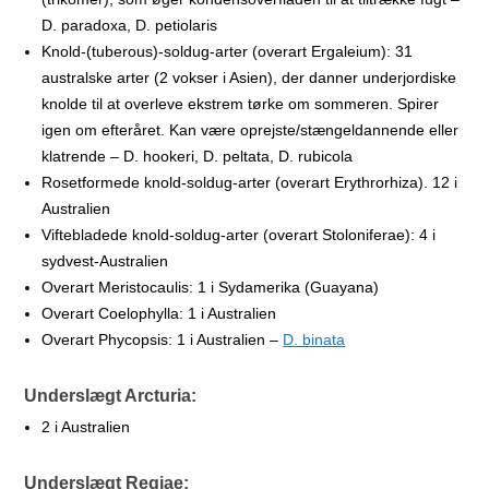
D. paradoxa, D. petiolaris
Knold-(tuberous)-soldug-arter (overart Ergaleium): 31
australske arter (2 vokser i Asien), der danner underjordiske
knolde til at overleve ekstrem tørke om sommeren. Spirer
igen om efteråret. Kan være oprejste/stængeldannende eller
klatrende – D. hookeri, D. peltata, D. rubicola
Rosetformede knold-soldug-arter (overart Erythrorhiza). 12 i
Australien
Viftebladede knold-soldug-arter (overart Stoloniferae): 4 i
sydvest-Australien
Overart Meristocaulis: 1 i Sydamerika (Guayana)
Overart Coelophylla: 1 i Australien
Overart Phycopsis: 1 i Australien –
D. binata
Underslægt Arcturia
:
2 i Australien
Underslægt Regiae
: