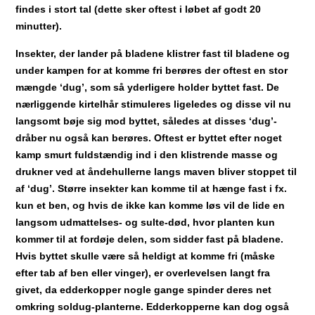
findes i stort tal (dette sker oftest i løbet af godt 20
minutter).
Insekter, der lander på bladene klistrer fast til bladene og
under kampen for at komme fri berøres der oftest en stor
mængde ‘dug’, som så yderligere holder byttet fast. De
nærliggende kirtelhår stimuleres ligeledes og disse vil nu
langsomt bøje sig mod byttet, således at disses ‘dug’-
dråber nu også kan berøres. Oftest er byttet efter noget
kamp smurt fuldstændig ind i den klistrende masse og
drukner ved at åndehullerne langs maven bliver stoppet til
af ‘dug’. Større insekter kan komme til at hænge fast i fx.
kun et ben, og hvis de ikke kan komme løs vil de lide en
langsom udmattelses- og sulte-død, hvor planten kun
kommer til at fordøje delen, som sidder fast på bladene.
Hvis byttet skulle være så heldigt at komme fri (måske
efter tab af ben eller vinger), er overlevelsen langt fra
givet, da edderkopper nogle gange spinder deres net
omkring soldug-planterne. Edderkopperne kan dog også