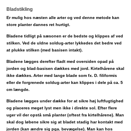
Bladstikling
Er mulig hos næsten alle arter og ved denne metode kan
store planter dannes ret hurtigt.
Bladene tidligt på sæsonen er de bedste og klippes af ved
stilken. Ved de uldne soldug-arter lykkedes det bedre ved
at plukke stilken (med basisen intakt).
Bladene lægges derefter fladt med oversiden opad på
jorden og blad-basisen dækkes med jord. Kirtelhårene skal
ikke dækkes. Arter med lange blade som fx. D. filiformis
eller de forgrenede soldug-arter kan klippes i dele på ca. 5
cm længde.
Bladene lægges under dække for at sikre høj luftfugtighed
og placeres meget lyst men ikke i direkte sol. Efter flere
uger vil der opstå små planter (oftest fra kirtelhårene). Man
skal dog løbene sikre sig at bladet stadig har kontakt med
jorden (kan ændre sig pga. bevægelse). Man kan hos