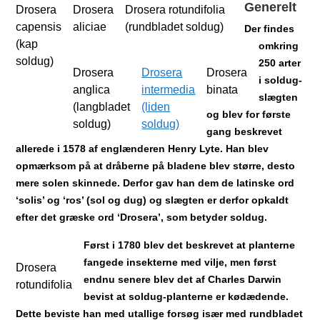
Generelt
Drosera
Drosera
Drosera rotundifolia
capensis
aliciae
(rundbladet soldug)
Der findes
(kap
omkring
soldug)
250 arter
Drosera
Drosera
Drosera
i soldug-
anglica
intermedia
binata
slægten
(langbladet
(liden
og blev for første
soldug)
soldug)
gang beskrevet
allerede i 1578 af englænderen Henry Lyte. Han blev
opmærksom på at dråberne på bladene blev større, desto
mere solen skinnede. Derfor gav han dem de latinske ord
‘solis’ og ‘ros’ (sol og dug) og slægten er derfor opkaldt
efter det græske ord ‘Drosera’, som betyder soldug.
Først i 1780 blev det beskrevet at planterne
fangede insekterne med vilje, men først
Drosera
endnu senere blev det af Charles Darwin
rotundifolia
bevist at soldug-planterne er kødædende.
Dette beviste han med utallige forsøg især med rundbladet