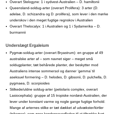
Overart Stelogyne: 1 i sydvest-Australien – D. hamiltonii
Queensland-soldug-arter (overart Prolifera): 3 arter (D.
adelae, D. schizandra og D. prolifera), som lever i den mørke
underskov i den meget fugtige regnskov i Australien
Overart Thelocalyx: 1 i Australien og 1 i Sydamerika – D.
burmannii
Underslægt Ergaleium
Pygmæ-soldug-arter (overart Bryastrum): en gruppe af 49
australske arter af – som navnet siger – meget små
soldugplanter, tæt behårede planter, der beskytter mod
Australiens intense sommersol og danner ‘gemma’ til
aseksuel formering – D. helodes, D. gibsonii, D. pulchella, D.
pygmaea, D. scorpioides
Stilkede/uldne soldug-arter (petiolaris complex, overart
Lasiocephala): gruppe af 15 tropiske nordøst-Australien, der
lever under konstant varme og nogle gange fugtige forhold.
Mange af arternes stilke er tæt dækket af udvækster/kirtler
(trikomer), som øger kondensoverfladen til at tiltrække fugt –