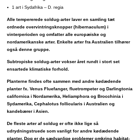
1 art i Sydafrika – D. regia
Alle tempererede soldug-arter laver en samling tæt
ordnede overvintringsknopper (hibernaculum) i
vinterperioden og omfatter alle europæiske og
nordamerikanske arter. Enkelte arter fra Australien tilhører
også denne gruppe.
Subtropiske soldug-arter vokser året rundt i stort set
ensartede klimatiske forhold.
Planterne findes ofte sammen med andre kødædende
planter fx. Venus Fluefanger, fluetrompeter og Darlingtonia
californica i Nordamerika, Heliamphora og Brocchinia i
Sydamerika, Cephalotus follicularis i Australien og
kandebærer i Asien.
De fleste arter af soldug er ofte ikke lige så
udrydningstruede som vanligt for andre kødædende
planter. Dog er de sædvanlige problemer omkring habitat-