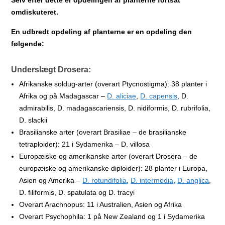
Selv efter dette er opdelingen af planterne fortsat
omdiskuteret.
En udbredt opdeling af planterne er en opdeling den
følgende:
Underslægt Drosera:
Afrikanske soldug-arter (overart Ptycnostigma): 38 planter i
Afrika og på Madagascar –
D. aliciae
,
D. capensis
, D.
admirabilis, D. madagascariensis, D. nidiformis, D. rubrifolia,
D. slackii
Brasilianske arter (overart Brasiliae – de brasilianske
tetraploider): 21 i Sydamerika – D. villosa
Europæiske og amerikanske arter (overart Drosera – de
europæiske og amerikanske diploider): 28 planter i Europa,
Asien og Amerika –
D. rotundifolia
,
D. intermedia
,
D. anglica
,
D. filiformis, D. spatulata og D. tracyi
Overart Arachnopus: 11 i Australien, Asien og Afrika
Overart Psychophila: 1 på New Zealand og 1 i Sydamerika