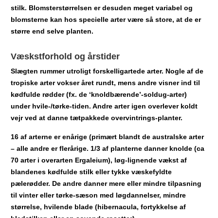
stilk. Blomsterstørrelsen er desuden meget variabel og
blomsterne kan hos specielle arter være så store, at de er
større end selve planten.
Væskstforhold og årstider
Slægten rummer utroligt forskelligartede arter. Nogle af de
tropiske arter vokser året rundt, mens andre visner ind til
kødfulde rødder (fx. de ‘knoldbærende’-soldug-arter)
under hvile-/tørke-tiden. Andre arter igen overlever koldt
vejr ved at danne tætpakkede overvintrings-planter.
16 af arterne er enårige (primært blandt de australske arter
– alle andre er flerårige. 1/3 af planterne danner knolde (ca
70 arter i overarten Ergaleium), løg-lignende vækst af
blandenes kødfulde stilk eller tykke væskefyldte
pælerødder. De andre danner mere eller mindre tilpasning
til vinter eller tørke-sæson med løgdannelser, mindre
størrelse, hvilende blade (hibernacula, fortykkelse af