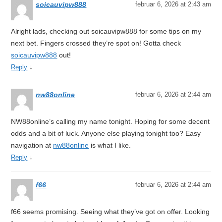
soicauvipw888
februar 6, 2026 at 2:43 am
Alright lads, checking out soicauvipw888 for some tips on my
next bet. Fingers crossed they’re spot on! Gotta check
soicauvipw888
out!
↓
Reply
nw88online
februar 6, 2026 at 2:44 am
NW88online’s calling my name tonight. Hoping for some decent
odds and a bit of luck. Anyone else playing tonight too? Easy
navigation at
nw88online
is what I like.
↓
Reply
f66
februar 6, 2026 at 2:44 am
f66 seems promising. Seeing what they’ve got on offer. Looking